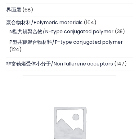
products
68
界面层
68
products
164
聚合物材料/Polymeric materials
164
products
39
N型共轭聚合物/N-type conjugated polymer
39
produc
P型共轭聚合物材料/P-type conjugated polymer
124
124
products
147
非富勒烯受体小分子/Non fullerene acceptors
147
produ