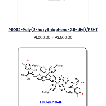
P9082-Poly(3-hexylthiophene-2,5-diyl)/P3HT
¥
1,000.00
–
¥
3,500.00