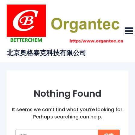
Skip
to
content
北京奥格泰克科技有限公司
Nothing Found
It seems we can’t find what you’re looking for.
Perhaps searching can help.
搜