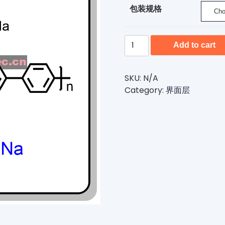
包装规格
FY031-
Add to cart
有
机
光
SKU:
N/A
电
Category:
界面层
子
界
面
层
材
料
PCPNa,PCP-
Na
quantity