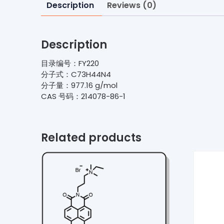
Description
Reviews (0)
Description
目录编号：FY220
分子式：C73H44N4
分子量：977.16 g/mol
CAS 号码：214078-86-1
Related products