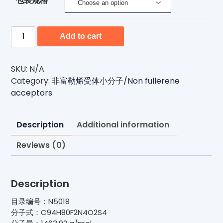
包装规格
N5018-
Add to cart
有
机
光
SKU:
N/A
电
Category:
非富勒烯受体小分子/Non fullerene
子
acceptors
非
富
Description
Additional information
勒
烯
Reviews (0)
受
体
小
Description
分
子
目录编号：N5018
材
分子式：C94H80F2N4O2S4
料