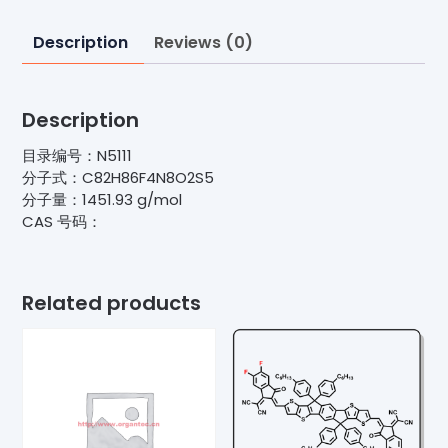
Description
Reviews (0)
Description
目录编号：N5111
分子式：C82H86F4N8O2S5
分子量：1451.93 g/mol
CAS 号码：
Related products