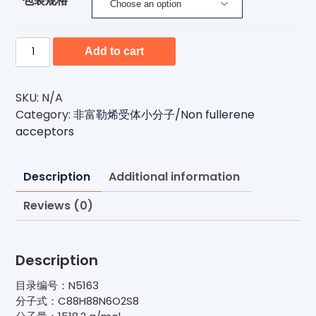
包装规格
N5163-
Add to cart
有
机
光
SKU:
N/A
电
Category:
非富勒烯受体小分子/Non fullerene
子
acceptors
非
富
Description
Additional information
勒
烯
Reviews (0)
受
体
小
Description
分
子
目录编号：N5163
材
分子式：C88H88N6O2S8
料